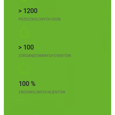
> 1200
PRZESZKOLONYCH OSÓB
> 100
ZORGANIZOWANYCH EVENTÓW
100 %
ZADOWOLONYCH KLIENTÓW