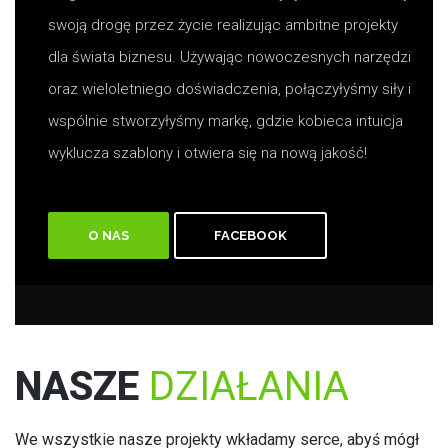
swoją drogę przez życie realizując ambitne projekty
dla świata biznesu. Używając nowoczesnych narzędzi
oraz wieloletniego doświadczenia, połączyłyśmy siły i
wspólnie stworzyłyśmy markę, gdzie kobieca intuicja
wyklucza szablony i otwiera się na nową jakość!
O NAS
FACEBOOK
NASZE
DZIAŁANIA
We wszystkie nasze projekty wkładamy serce, abyś mógł