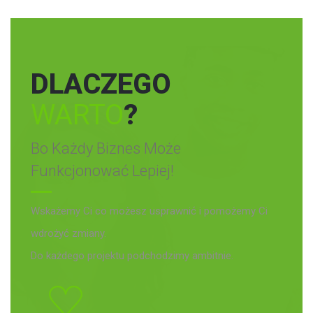
DLACZEGO
WARTO
?
Bo Każdy Biznes Może
Funkcjonować Lepiej!
Wskażemy Ci co możesz usprawnić i pomożemy Ci
wdrożyć zmiany.
Do każdego projektu podchodzimy ambitnie.