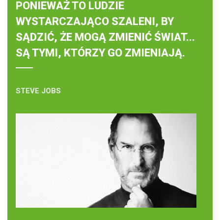
PONIEWAŻ TO LUDZIE
WYSTARCZAJĄCO SZALENI, BY
SĄDZIĆ, ŻE MOGĄ ZMIENIĆ ŚWIAT...
SĄ TYMI, KTÓRZY GO ZMIENIAJĄ.
STEVE JOBS