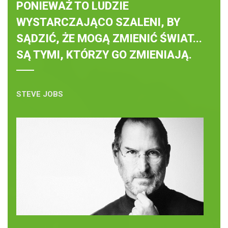
PONIEWAŻ TO LUDZIE
WYSTARCZAJĄCO SZALENI, BY
SĄDZIĆ, ŻE MOGĄ ZMIENIĆ ŚWIAT...
SĄ TYMI, KTÓRZY GO ZMIENIAJĄ.
STEVE JOBS