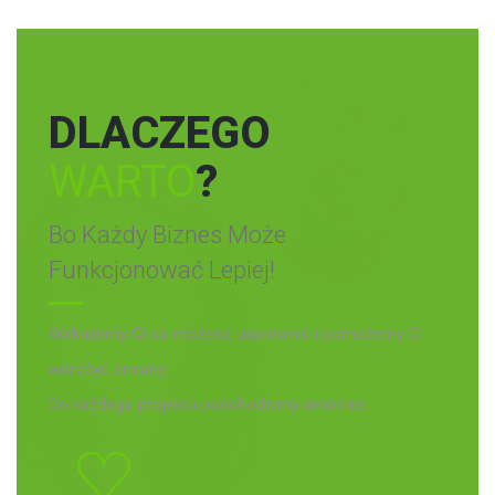
DLACZEGO
WARTO
?
Bo Każdy Biznes Może
Funkcjonować Lepiej!
Wskażemy Ci co możesz usprawnić i pomożemy Ci
wdrożyć zmiany.
Do każdego projektu podchodzimy ambitnie.