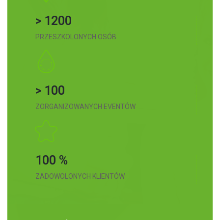
> 1200
PRZESZKOLONYCH OSÓB
> 100
ZORGANIZOWANYCH EVENTÓW
100 %
ZADOWOLONYCH KLIENTÓW