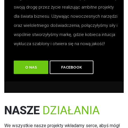
swoją drogę przez życie realizując ambitne projekty
dla świata biznesu. Używając nowoczesnych narzędzi
oraz wieloletniego doświadczenia, połączyłyśmy siły i
wspólnie stworzyłyśmy markę, gdzie kobieca intuicja
wyklucza szablony i otwiera się na nową jakość!
O NAS
FACEBOOK
NASZE
DZIAŁANIA
We wszystkie nasze projekty wkładamy serce, abyś mógł