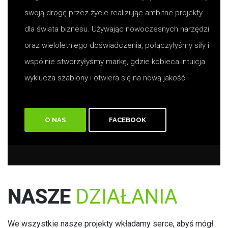
swoją drogę przez życie realizując ambitne projekty
dla świata biznesu. Używając nowoczesnych narzędzi
oraz wieloletniego doświadczenia, połączyłyśmy siły i
wspólnie stworzyłyśmy markę, gdzie kobieca intuicja
wyklucza szablony i otwiera się na nową jakość!
O NAS
FACEBOOK
NASZE
DZIAŁANIA
We wszystkie nasze projekty wkładamy serce, abyś mógł