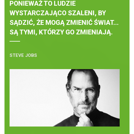
PONIEWAŻ TO LUDZIE
WYSTARCZAJĄCO SZALENI, BY
SĄDZIĆ, ŻE MOGĄ ZMIENIĆ ŚWIAT...
SĄ TYMI, KTÓRZY GO ZMIENIAJĄ.
STEVE JOBS