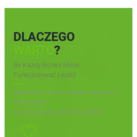
DLACZEGO
WARTO
?
Bo Każdy Biznes Może
Funkcjonować Lepiej!
Wskażemy Ci co możesz usprawnić i pomożemy Ci
wdrożyć zmiany.
Do każdego projektu podchodzimy ambitnie.