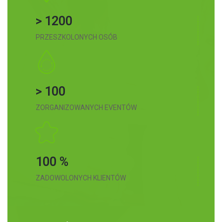
> 1200
PRZESZKOLONYCH OSÓB
> 100
ZORGANIZOWANYCH EVENTÓW
100 %
ZADOWOLONYCH KLIENTÓW