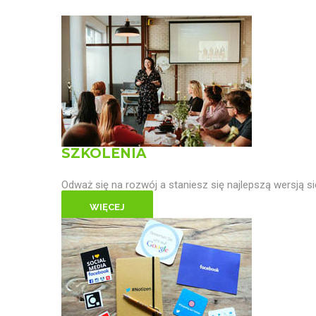
SZKOLENIA
Odważ się na rozwój a staniesz się najlepszą wersją si
WIĘCEJ