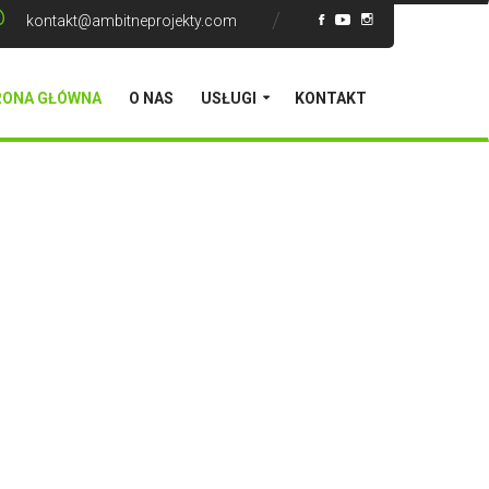
kontakt@ambitneprojekty.com
RONA GŁÓWNA
O NAS
USŁUGI
KONTAKT