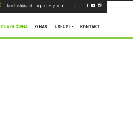
kontakt@ambitneprojekty.com
RONA GŁÓWNA
O NAS
USŁUGI
KONTAKT