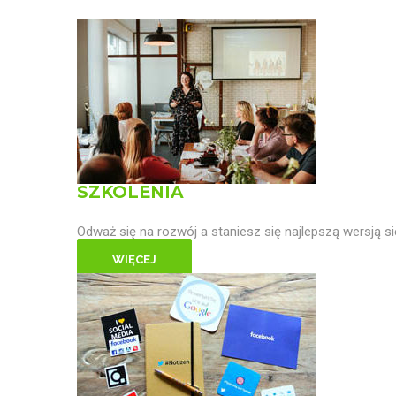
SZKOLENIA
Odważ się na rozwój a staniesz się najlepszą wersją si
WIĘCEJ