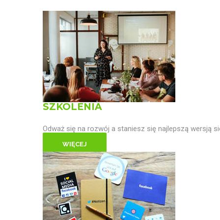
SZKOLENIA
Odważ się na rozwój a staniesz się najlepszą wersją si
WIĘCEJ