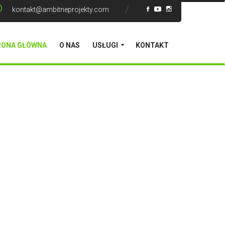
kontakt@ambitneprojekty.com
RONA GŁÓWNA
O NAS
USŁUGI
KONTAKT