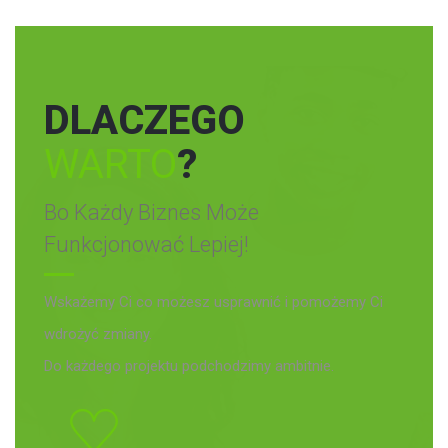
DLACZEGO
WARTO
?
Bo Każdy Biznes Może
Funkcjonować Lepiej!
Wskażemy Ci co możesz usprawnić i pomożemy Ci
wdrożyć zmiany.
Do każdego projektu podchodzimy ambitnie.