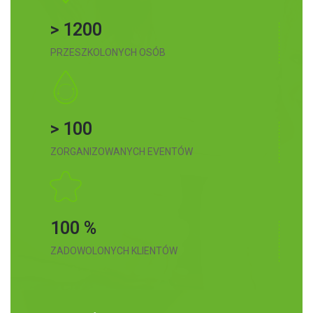
> 1200
PRZESZKOLONYCH OSÓB
> 100
ZORGANIZOWANYCH EVENTÓW
100 %
ZADOWOLONYCH KLIENTÓW