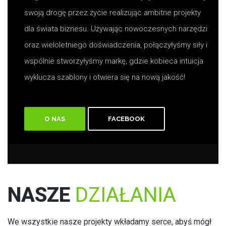
swoją drogę przez życie realizując ambitne projekty
dla świata biznesu. Używając nowoczesnych narzędzi
oraz wieloletniego doświadczenia, połączyłyśmy siły i
wspólnie stworzyłyśmy markę, gdzie kobieca intuicja
wyklucza szablony i otwiera się na nową jakość!
O NAS
FACEBOOK
NASZE
DZIAŁANIA
We wszystkie nasze projekty wkładamy serce, abyś mógł