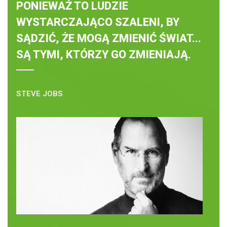
PONIEWAŻ TO LUDZIE
WYSTARCZAJĄCO SZALENI, BY
SĄDZIĆ, ŻE MOGĄ ZMIENIĆ ŚWIAT...
SĄ TYMI, KTÓRZY GO ZMIENIAJĄ.
STEVE JOBS