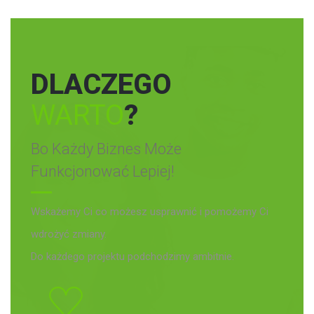
DLACZEGO
WARTO
?
Bo Każdy Biznes Może
Funkcjonować Lepiej!
Wskażemy Ci co możesz usprawnić i pomożemy Ci
wdrożyć zmiany.
Do każdego projektu podchodzimy ambitnie.