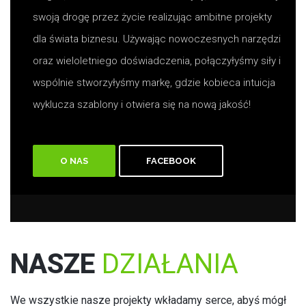
swoją drogę przez życie realizując ambitne projekty
dla świata biznesu. Używając nowoczesnych narzędzi
oraz wieloletniego doświadczenia, połączyłyśmy siły i
wspólnie stworzyłyśmy markę, gdzie kobieca intuicja
wyklucza szablony i otwiera się na nową jakość!
O NAS
FACEBOOK
NASZE
DZIAŁANIA
We wszystkie nasze projekty wkładamy serce, abyś mógł