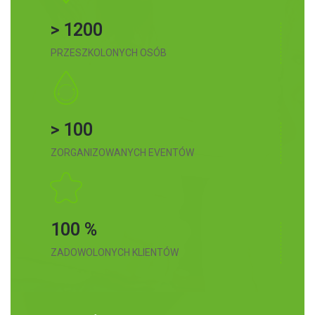
> 1200
PRZESZKOLONYCH OSÓB
> 100
ZORGANIZOWANYCH EVENTÓW
100 %
ZADOWOLONYCH KLIENTÓW