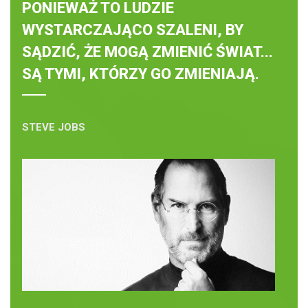
PONIEWAŻ TO LUDZIE
WYSTARCZAJĄCO SZALENI, BY
SĄDZIĆ, ŻE MOGĄ ZMIENIĆ ŚWIAT...
SĄ TYMI, KTÓRZY GO ZMIENIAJĄ.
STEVE JOBS