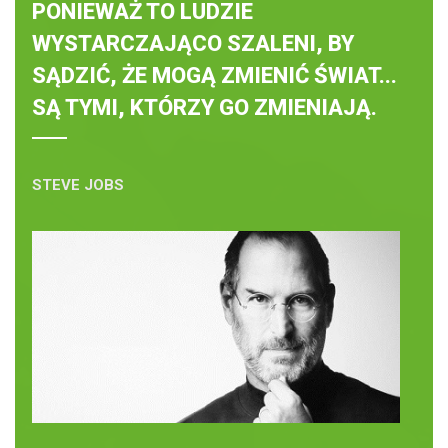
PONIEWAŻ TO LUDZIE
WYSTARCZAJĄCO SZALENI, BY
SĄDZIĆ, ŻE MOGĄ ZMIENIĆ ŚWIAT...
SĄ TYMI, KTÓRZY GO ZMIENIAJĄ.
STEVE JOBS