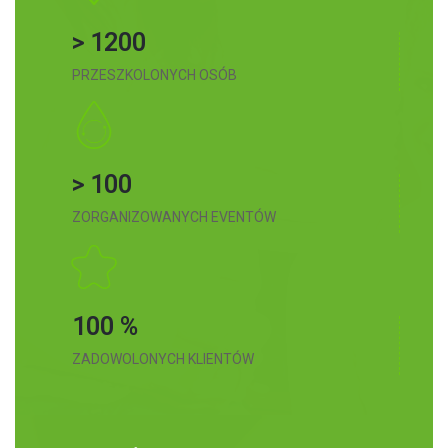
> 1200
PRZESZKOLONYCH OSÓB
> 100
ZORGANIZOWANYCH EVENTÓW
100 %
ZADOWOLONYCH KLIENTÓW