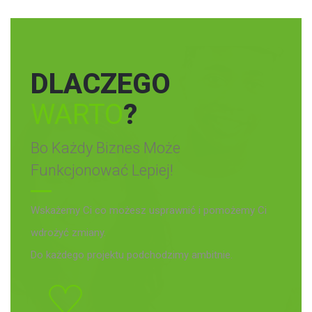
DLACZEGO
WARTO
?
Bo Każdy Biznes Może
Funkcjonować Lepiej!
Wskażemy Ci co możesz usprawnić i pomożemy Ci
wdrożyć zmiany.
Do każdego projektu podchodzimy ambitnie.