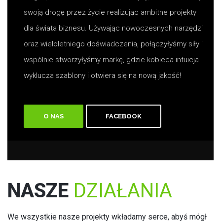
swoją drogę przez życie realizując ambitne projekty
dla świata biznesu. Używając nowoczesnych narzędzi
oraz wieloletniego doświadczenia, połączyłyśmy siły i
wspólnie stworzyłyśmy markę, gdzie kobieca intuicja
wyklucza szablony i otwiera się na nową jakość!
O NAS
FACEBOOK
NASZE
DZIAŁANIA
We wszystkie nasze projekty wkładamy serce, abyś mógł