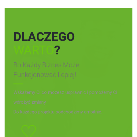
DLACZEGO
WARTO
?
Bo Każdy Biznes Może
Funkcjonować Lepiej!
Wskażemy Ci co możesz usprawnić i pomożemy Ci
wdrożyć zmiany.
Do każdego projektu podchodzimy ambitnie.