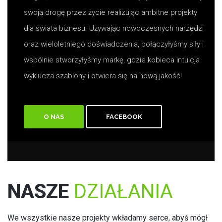
swoją drogę przez życie realizując ambitne projekty
dla świata biznesu. Używając nowoczesnych narzędzi
oraz wieloletniego doświadczenia, połączyłyśmy siły i
wspólnie stworzyłyśmy markę, gdzie kobieca intuicja
wyklucza szablony i otwiera się na nową jakość!
O NAS
FACEBOOK
NASZE
DZIAŁANIA
We wszystkie nasze projekty wkładamy serce, abyś mógł