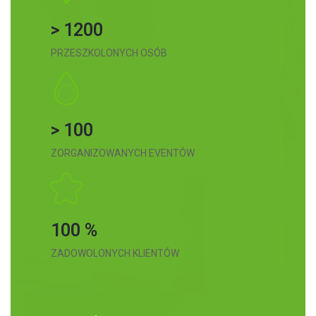
> 1200
PRZESZKOLONYCH OSÓB
> 100
ZORGANIZOWANYCH EVENTÓW
100 %
ZADOWOLONYCH KLIENTÓW