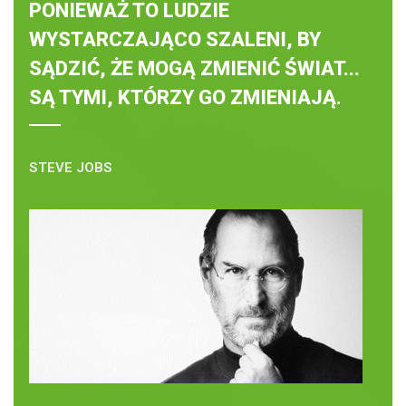
PONIEWAŻ TO LUDZIE
WYSTARCZAJĄCO SZALENI, BY
SĄDZIĆ, ŻE MOGĄ ZMIENIĆ ŚWIAT...
SĄ TYMI, KTÓRZY GO ZMIENIAJĄ.
STEVE JOBS