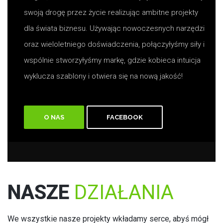
swoją drogę przez życie realizując ambitne projekty
dla świata biznesu. Używając nowoczesnych narzędzi
oraz wieloletniego doświadczenia, połączyłyśmy siły i
wspólnie stworzyłyśmy markę, gdzie kobieca intuicja
wyklucza szablony i otwiera się na nową jakość!
O NAS
FACEBOOK
NASZE
DZIAŁANIA
We wszystkie nasze projekty wkładamy serce, abyś mógł