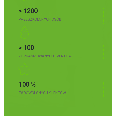
> 1200
PRZESZKOLONYCH OSÓB
> 100
ZORGANIZOWANYCH EVENTÓW
100 %
ZADOWOLONYCH KLIENTÓW