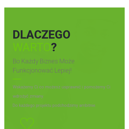
DLACZEGO
WARTO
?
Bo Każdy Biznes Może
Funkcjonować Lepiej!
Wskażemy Ci co możesz usprawnić i pomożemy Ci
wdrożyć zmiany.
Do każdego projektu podchodzimy ambitnie.