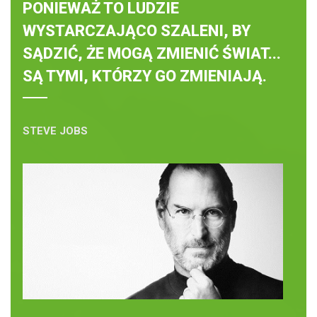
PONIEWAŻ TO LUDZIE
WYSTARCZAJĄCO SZALENI, BY
SĄDZIĆ, ŻE MOGĄ ZMIENIĆ ŚWIAT...
SĄ TYMI, KTÓRZY GO ZMIENIAJĄ.
STEVE JOBS